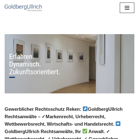
Zum
Inhalt
springen
Gewerblicher Rechtsschutz Reken:
GoldbergUllrich
Rechtsanwälte – ✓Markenrecht, Urheberrecht,
Wettbewerbsrecht, Wirtschafts- und Handelsrecht.
GoldbergUllrich Rechtsanwälte, Ihr
Anwalt. ✓
Wettbewerbsrecht, ✓ Urheberrecht, ✓ Gewerblicher